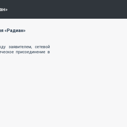
ан»
ия «Радиан»
ду заявителем, сетевой
ическоe присоединение в